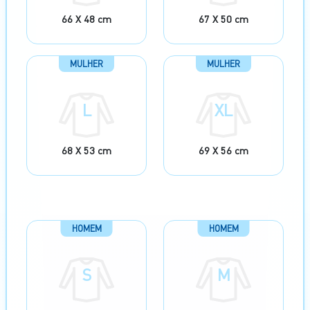
66 X 48 cm
67 X 50 cm
MULHER
MULHER
L
XL
68 X 53 cm
69 X 56 cm
HOMEM
HOMEM
S
M