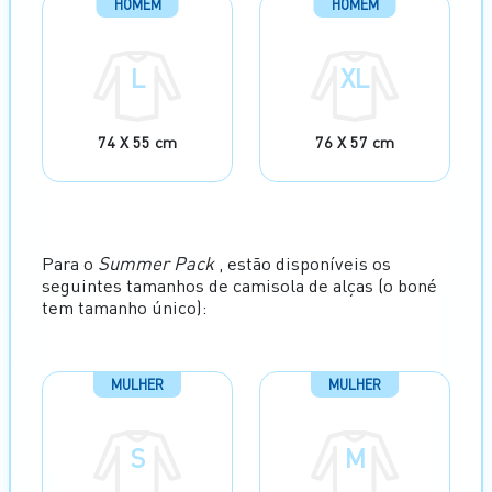
HOMEM
HOMEM
L
XL
74 X 55 cm
76 X 57 cm
Para o
Summer Pack
, estão disponíveis os
seguintes tamanhos de camisola de alças (o boné
tem tamanho único):
MULHER
MULHER
S
M