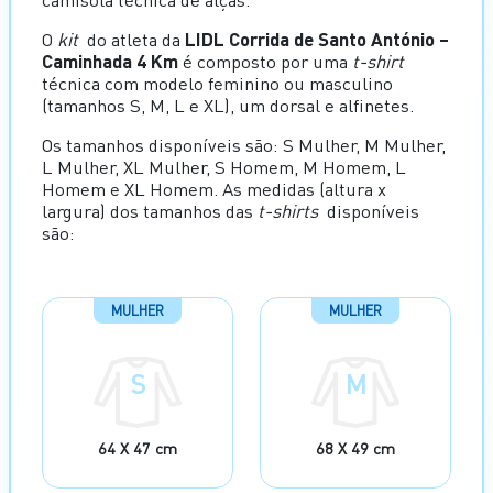
O
kit
do atleta da
LIDL Corrida de Santo António –
Caminhada 4 Km
é composto por uma
t-shirt
técnica com modelo feminino ou masculino
(tamanhos S, M, L e XL), um dorsal e alfinetes.
Os tamanhos disponíveis são: S Mulher, M Mulher,
L Mulher, XL Mulher, S Homem, M Homem, L
Homem e XL Homem. As medidas (altura x
largura) dos tamanhos das
t-shirts
disponíveis
são:
MULHER
MULHER
S
M
64 X 47 cm
68 X 49 cm