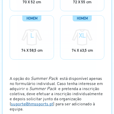
70 X 52 cm
72 X 55 cm
HOMEM
HOMEM
L
XL
74 X 58,5 cm
74 X 63,5 cm
A opção do
Summer Pack
está disponível apenas
no formulário individual. Caso tenha interesse em
adquirir o
Summer Pack
e pretenda a inscrição
coletiva, deve efetuar a inscrição individualmente
e depois solicitar junto da organização
(
suporte@hmssports.pt
) para ser adicionado à
equipa.