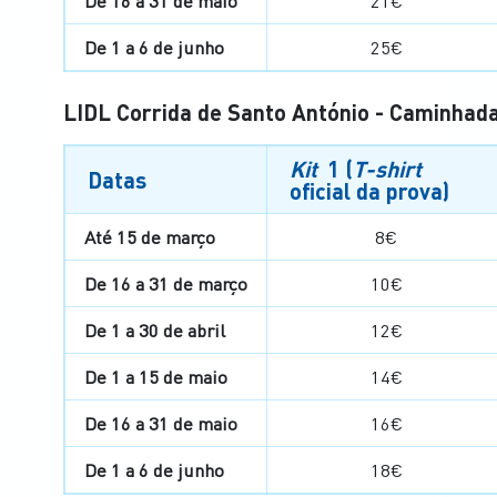
De 16 a 31 de maio
21€
De 1 a 6 de junho
25€
LIDL Corrida de Santo António - Caminhad
Kit
1 (
T-shirt
Datas
oficial da prova)
Até 15 de março
8€
De 16 a 31 de março
10€
De 1 a 30 de abril
12€
De 1 a 15 de maio
14€
De 16 a 31 de maio
16€
De 1 a 6 de junho
18€