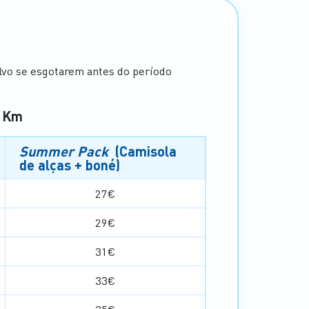
lvo se esgotarem antes do período
0 Km
Summer Pack
(Camisola
de alças + boné)
27€
29€
31€
33€