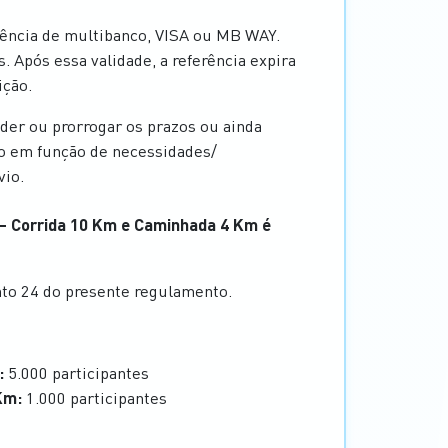
rência de multibanco, VISA ou MB WAY.
 Após essa validade, a referência expira
ição.
er ou prorrogar os prazos ou ainda
to em função de necessidades/
vio.
o – Corrida 10 Km e Caminhada 4 Km é
nto 24 do presente regulamento.
:
5.000 participantes
Km:
1.000 participantes