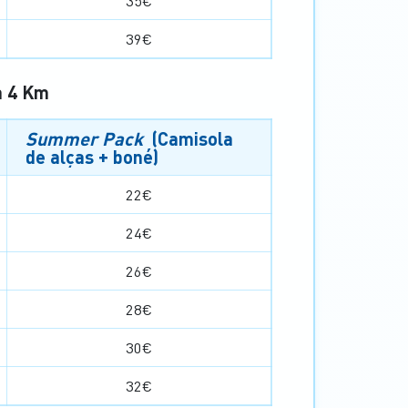
35€
39€
a 4 Km
Summer Pack
(Camisola
de alças + boné)
22€
24€
26€
28€
30€
32€