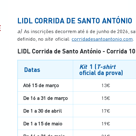
LIDL CORRIDA DE SANTO ANTÓNIO
E
a)
As inscrições decorrem até 6 de junho de 2026, sa
definido, no
site
oficial:
corridadesantoantonio.com
.
LIDL Corrida de Santo António - Corrida 1
Kit
1 (
T-shirt
Datas
oficial da prova)
Até 15 de março
13€
De 16 a 31 de março
15€
De 1 a 30 de abril
17€
De 1 a 15 de maio
19€